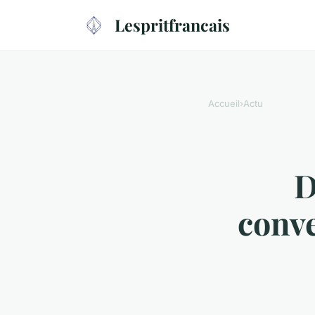
Lespritfrancais
Accueil
›
Actu
D
conve