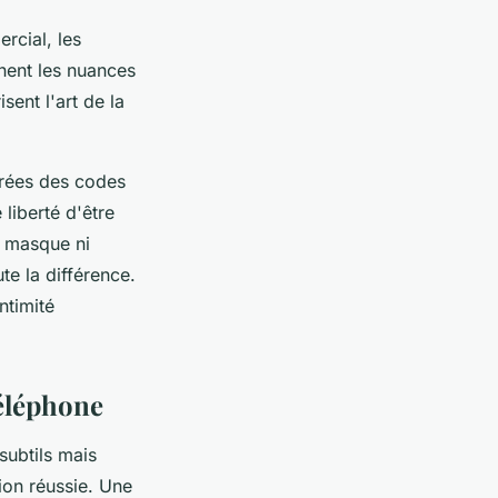
rcial, les
nent les nuances
sent l'art de la
érées des codes
 liberté d'être
 masque ni
te la différence.
intimité
téléphone
subtils mais
ion réussie. Une