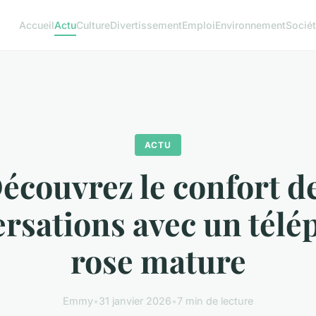
Accueil
Actu
Culture
Divertissement
Emploi
Environnement
Socié
ACTU
écouvrez le confort d
rsations avec un tél
rose mature
Emmy
•
31 janvier 2026
•
7 min de lecture