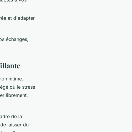
rée et d'adapter
os échanges,
illante
on intime.
tégé où le stress
er librement,
adre de la
de laisser du