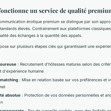
nctionne un service de qualité premiu
ommunication érotique premium se distingue par son appr
standards élevés. Contrairement aux plateformes classiques
qualité des échanges à la quantité des appels.
pose sur plusieurs étapes clés qui garantissent une expérie
igoureuse
: Recrutement d'hôtesses matures selon des critèr
t d'expérience humaine
 matching
: Mise en relation basée sur vos préférences et vo
nel
ité absolue
: Protection de vos données personnelles et an
on
 transparente
: Pas de surcoûts cachés, avec des forfaits a