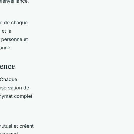
ienveillance.
re de chaque
 et la
 personne et
sonne.
ience
. Chaque
nservation de
onymat complet
utuel et créent