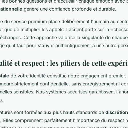
 les bonnes questions et d'accueillir chaque émotion avec b
lationnelle
génère une confiance profonde et durable.
ie du service premium place délibérément l'humain au cent
ôt que de multiplier les appels, l'accent porte sur la richesse
échanges. Cette approche valorise la singularité de chaque
e qu'il faut pour s'ouvrir authentiquement à une autre per
lité et respect : les piliers de cette expér
otale
de votre identité constitue notre engagement premier
meure strictement confidentielle, sans enregistrement ni co
elles sensibles. Nos systèmes sécurisés garantissent l'an
s.
tures sont formées aux plus hauts standards de
discrétion
e
. Elles comprennent parfaitement l'importance du respect m