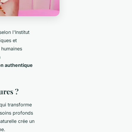
on l'Institut
iques et
s humaines
a
n authentique
ures ?
ui transforme
esoins profonds
aturelle crée un
me.