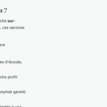
m ?
oche
sur-
, ces services
nce
es d'écoute,
tre profil
onymat garanti
daptés à vos