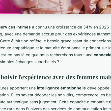
services intimes
a connu une croissance de 34% en 2026 sel
g, avec une demande accrue pour des expériences authent
 Cette évolution reflète le besoin grandissant de connexion
'écoute empathique et la maturité émotionnelle priment sur l
est-ce pas là ce que nous recherchons tous : une
connexio
 simples échanges superficiels ?
hoisir l'expérience avec des femmes mat
ures apportent une
intelligence émotionnelle
développée q
tion. Elles savent décoder les non-dits, comprendre les b
oute authentique sans jugement. Cette capacité d'empathie n
nce rare dans l'univers des services de communication inti