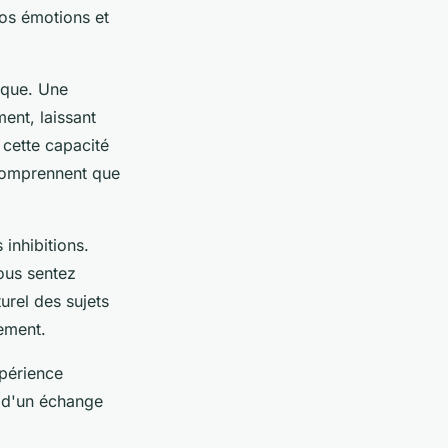
vos émotions et
ique. Une
ent, laissant
 cette capacité
 comprennent que
inhibitions.
ous sentez
urel des sujets
nement.
périence
z d'un échange