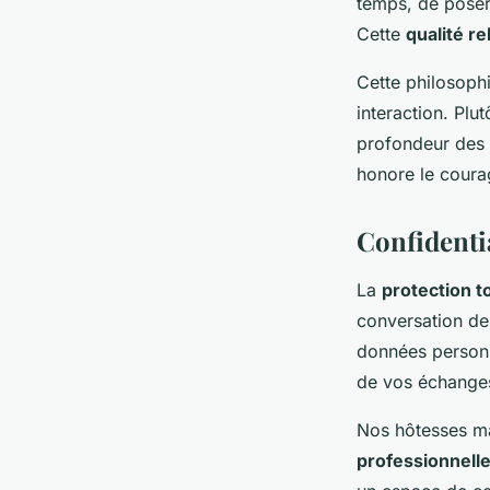
temps, de poser
Cette
qualité re
Cette philosoph
interaction. Plut
profondeur des 
honore le courag
Confidentia
La
protection t
conversation de
données personn
de vos échange
Nos hôtesses ma
professionnell