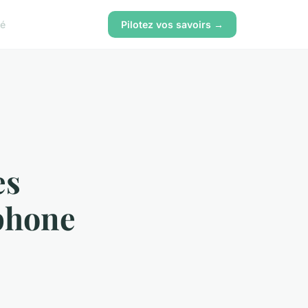
té
Pilotez vos savoirs →
es
éphone