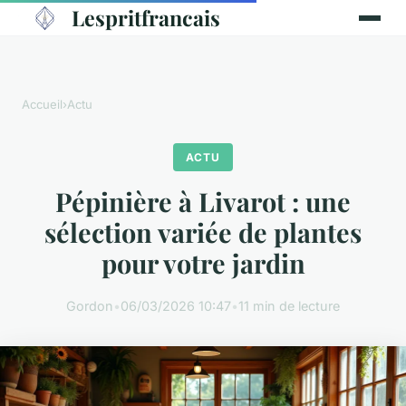
Lespritfrancais
Accueil
›
Actu
ACTU
Pépinière à Livarot : une
sélection variée de plantes
pour votre jardin
Gordon
•
06/03/2026 10:47
•
11 min de lecture