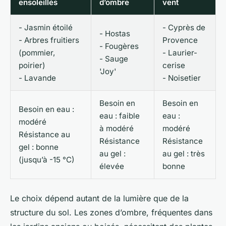
ensoleillés
d’ombre
vent
- Jasmin étoilé
- Cyprès de
- Hostas
- Arbres fruitiers
Provence
- Fougères
(pommier,
- Laurier-
- Sauge
poirier)
cerise
'Joy'
- Lavande
- Noisetier
Besoin en
Besoin en
Besoin en eau :
eau : faible
eau :
modéré
à modéré
modéré
Résistance au
Résistance
Résistance
gel : bonne
au gel :
au gel : très
(jusqu’à -15 °C)
élevée
bonne
Le choix dépend autant de la lumière que de la
structure du sol. Les zones d’ombre, fréquentes dans