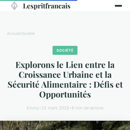
Lespritfrancais
Accueil
›
Société
SOCIÉTÉ
Explorons le Lien entre la
Croissance Urbaine et la
Sécurité Alimentaire : Défis et
Opportunités
Emmy
•
22 mars 2025
•
6 min de lecture